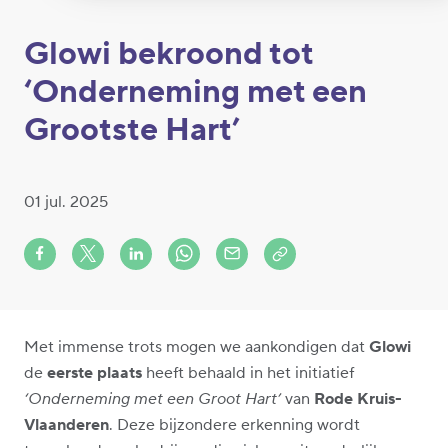
Glowi bekroond tot
‘Onderneming met een
Grootste Hart’
01 jul. 2025
Share on Facebook
Share on X (formerly Twitter)
Share on LinkedIn
Share via Whatsapp
Share via Mail
Copy to clipboard
Met immense trots mogen we aankondigen dat
Glowi
de
eerste plaats
heeft behaald in het initiatief
‘Onderneming met een Groot Hart’
van
Rode Kruis-
Vlaanderen
. Deze bijzondere erkenning wordt